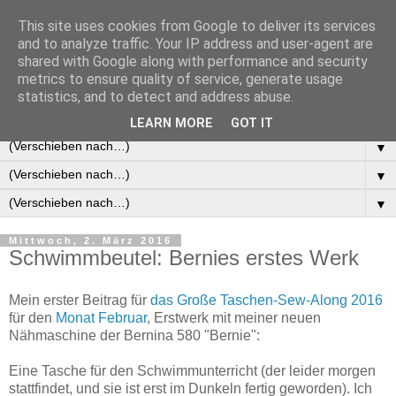
This site uses cookies from Google to deliver its services
and to analyze traffic. Your IP address and user-agent are
shared with Google along with performance and security
metrics to ensure quality of service, generate usage
statistics, and to detect and address abuse.
It's your mind that creates this world
LEARN MORE
GOT IT
▼
▼
▼
Mittwoch, 2. März 2016
Schwimmbeutel: Bernies erstes Werk
Mein erster Beitrag für
das Große Taschen-Sew-Along 2016
für den
Monat Februar
, Erstwerk mit meiner neuen
Nähmaschine der Bernina 580 "Bernie":
Eine Tasche für den Schwimmunterricht (der leider morgen
stattfindet, und sie ist erst im Dunkeln fertig geworden). Ich