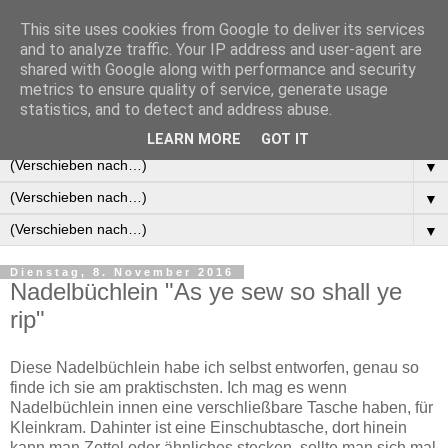
This site uses cookies from Google to deliver its services
and to analyze traffic. Your IP address and user-agent are
shared with Google along with performance and security
metrics to ensure quality of service, generate usage
statistics, and to detect and address abuse.
It's your mind that creates this world
LEARN MORE
GOT IT
▼
▼
▼
Dienstag, 8. November 2016
Nadelbüchlein "As ye sew so shall ye
rip"
Diese Nadelbüchlein habe ich selbst entworfen, genau so
finde ich sie am praktischsten. Ich mag es wenn
Nadelbüchlein innen eine verschließbare Tasche haben, für
Kleinkram. Dahinter ist eine Einschubtasche, dort hinein
kann man Zettel oder ähnliches stecken, sollte man sich mal