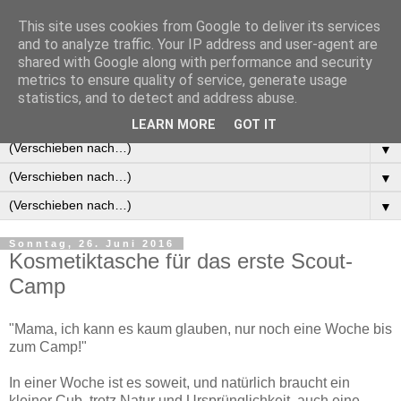
This site uses cookies from Google to deliver its services
and to analyze traffic. Your IP address and user-agent are
shared with Google along with performance and security
metrics to ensure quality of service, generate usage
statistics, and to detect and address abuse.
It's your mind that creates this world
LEARN MORE
GOT IT
▼
▼
▼
Sonntag, 26. Juni 2016
Kosmetiktasche für das erste Scout-
Camp
"Mama, ich kann es kaum glauben, nur noch eine Woche bis
zum Camp!"
In einer Woche ist es soweit, und natürlich braucht ein
kleiner Cub, trotz Natur und Ursprünglichkeit, auch eine