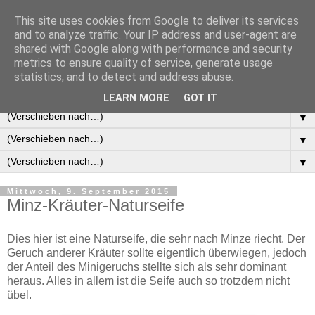
This site uses cookies from Google to deliver its services
and to analyze traffic. Your IP address and user-agent are
shared with Google along with performance and security
metrics to ensure quality of service, generate usage
statistics, and to detect and address abuse.
It's your mind that creates this world
LEARN MORE
GOT IT
▼
▼
▼
Mittwoch, 9. September 2015
Minz-Kräuter-Naturseife
Dies hier ist eine Naturseife, die sehr nach Minze riecht. Der
Geruch anderer Kräuter sollte eigentlich überwiegen, jedoch
der Anteil des Minigeruchs stellte sich als sehr dominant
heraus. Alles in allem ist die Seife auch so trotzdem nicht
übel.