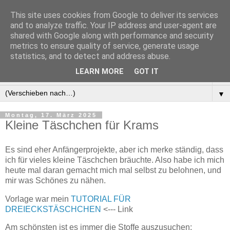
This site uses cookies from Google to deliver its services
and to analyze traffic. Your IP address and user-agent are
shared with Google along with performance and security
It's your mind that creates this world
metrics to ensure quality of service, generate usage
statistics, and to detect and address abuse.
▼
LEARN MORE
GOT IT
▼
▼
Montag, 17. März 2025
Kleine Täschchen für Krams
Es sind eher Anfängerprojekte, aber ich merke ständig, dass
ich für vieles kleine Täschchen bräuchte. Also habe ich mich
heute mal daran gemacht mich mal selbst zu belohnen, und
mir was Schönes zu nähen.
Vorlage war mein
TUTORIAL FÜR
DREIECKSTÄSCHCHEN
<--- Link
Am schönsten ist es immer die Stoffe auszusuchen: